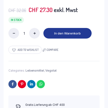
Ursprünglicher
Aktueller
CHF
27.30
exkl. Mwst
CHF
32.06
Preis
Preis
war:
ist:
IN STOCK
CHF 32.06
CHF 27.30.
In den Warenkorb
VEGOTAT
Würzmischung
mit
Gemüse
ADD TO WISHLIST
COMPARE
14x500g
(Stk.1.95
statt
2.29)
Categories:
Lebensmittel
,
Vegotat
quantity
Gratis Lieferung ab CHF 400