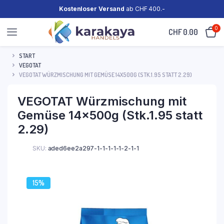
Kostenloser Versand
ab CHF 400.-
0
CHF
0.00
START
VEGOTAT
VEGOTAT WÜRZMISCHUNG MIT GEMÜSE 14X500G (STK.1.95 STATT 2.29)
VEGOTAT Würzmischung mit
Gemüse 14x500g (Stk.1.95 statt
2.29)
SKU:
aded6ee2a297-1-1-1-1-1-2-1-1
15%