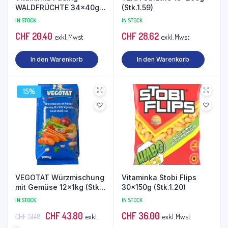
WALDFRÜCHTE 34x40g
(Stk.1.59)
(Stk.0.60)
IN STOCK
IN STOCK
CHF
20.40
CHF
28.62
exkl. Mwst
exkl. Mwst
In den Warenkorb
In den Warenkorb
15%
VEGOTAT Würzmischung
Vitaminka Stobi Flips
mit Gemüse 12x1kg (Stk.
30x150g (Stk.1.20)
3.65 statt 4.29)
IN STOCK
IN STOCK
Ursprünglicher
Aktueller
CHF
43.80
CHF
36.00
exkl.
exkl. Mwst
CHF
51.48