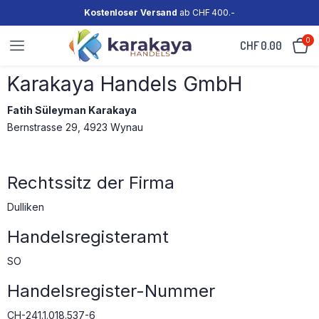
Kostenloser Versand
ab CHF 400.-
0
CHF
0.00
Karakaya Handels GmbH
Fatih Süleyman Karakaya
Bernstrasse 29, 4923 Wynau
Rechtssitz der Firma
Dulliken
Handelsregisteramt
SO
Handelsregister-Nummer
CH-241.1.018.537-6