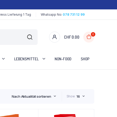
ress Lieferung 1 Tag
Whatsapp No:
078 731 12 99
0
CHF
0.00
LEBENSMITTEL
NON-FOOD
SHOP
Nach Aktualität sortieren
Show
16