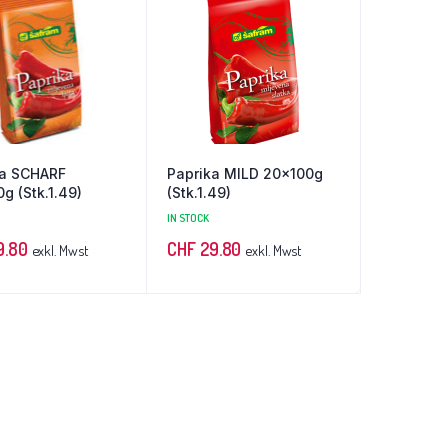
ka SCHARF
Paprika MILD 20x100g
g (Stk.1.49)
(Stk.1.49)
IN STOCK
9.80
CHF
29.80
exkl. Mwst
exkl. Mwst