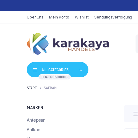
Über Uns
Mein Konto
Wishlist
Sendungsverfolgung
P
s
ALL CATEGORIES
TOTAL 69 PRODUCTS
START
SAFRAM
MARKEN
Antepsan
Balkan