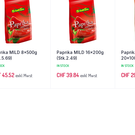
rika MILD 8x500g
Paprika MILD 16x200g
Papri
k.5.69)
(Stk.2.49)
20x100
OCK
IN STOCK
IN STOCK
F
45.52
CHF
39.84
CHF
2
exkl. Mwst
exkl. Mwst