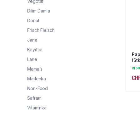
Vegotat
Dilim Damla
Donat
Frisch Fleisch
Jana
Keyifce
Pap
Lane
(St
IN ST
Mama’s
CH
Marlenka
Non-Food
Safram
Vitaminka