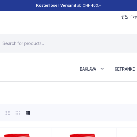
Kostenloser Versand
ab CHF 400.-
Exp
roducts
earch
BAKLAVA
GETRÄNKE