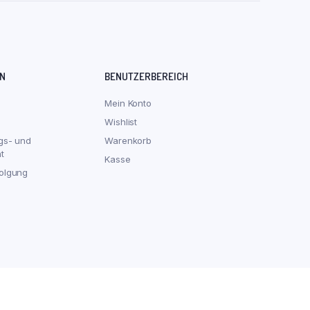
N
BENUTZERBEREICH
Mein Konto
Wishlist
gs- und
Warenkorb
t
Kasse
olgung
Food