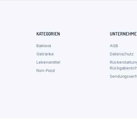
KATEGORIEN
UNTERNEHME
Baklava
AGB
Getränke
Datenschutz
Lebensmittel
Rückerstattun
Rückgaberech
Non-Food
Sendungsverf
Baklava
Getränke
Lebensmittel
Non-