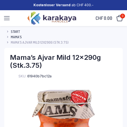
Kostenloser Versand
ab CHF 400.-
0
CHF
0.00
START
MAMA’S
MAMA’S AJVAR MILD 12X290G (STK.3.75)
Mama’s Ajvar Mild 12x290g
(Stk.3.75)
SKU:
61940b7bc12a