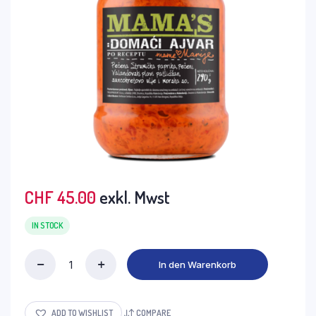
CHF
45.00
exkl. Mwst
IN STOCK
In den Warenkorb
Mama's
Ajvar
Mild
12x290g
ADD TO WISHLIST
COMPARE