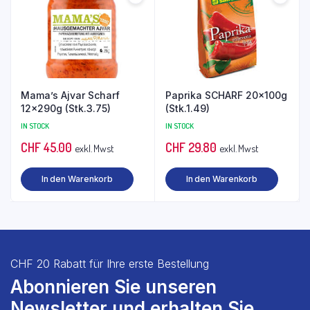
Mama’s Ajvar Scharf
Paprika SCHARF 20x100g
12x290g (Stk.3.75)
(Stk.1.49)
IN STOCK
IN STOCK
CHF
45.00
CHF
29.80
exkl. Mwst
exkl. Mwst
In den Warenkorb
In den Warenkorb
CHF 20 Rabatt für Ihre erste Bestellung
Abonnieren Sie unseren
Newsletter und erhalten Sie...