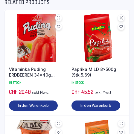
RELATED PRODUCTS
Vitaminka Puding
Paprika MILD 8x500g
ERDBEEREN 34x40g
(Stk.5.69)
(Stk.0.60)
IN STOCK
IN STOCK
CHF
20.40
CHF
45.52
exkl. Mwst
exkl. Mwst
In den Warenkorb
In den Warenkorb