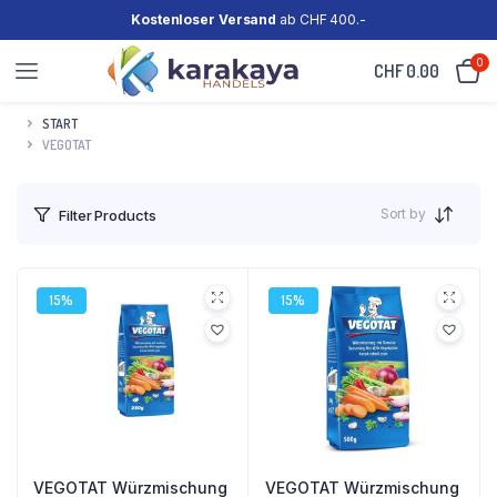
Kostenloser Versand
ab CHF 400.-
0
CHF
0.00
START
VEGOTAT
Sort by
Filter Products
15%
15%
VEGOTAT Würzmischung
VEGOTAT Würzmischung