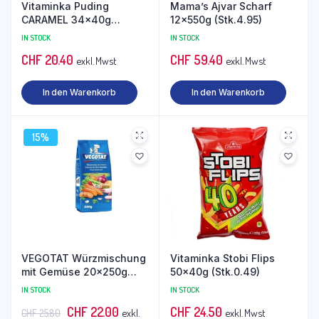
Vitaminka Puding
Mama’s Ajvar Scharf
CARAMEL 34x40g
12x550g (Stk.4.95)
(Stk.0.60)
IN STOCK
IN STOCK
CHF
20.40
CHF
59.40
exkl. Mwst
exkl. Mwst
In den Warenkorb
In den Warenkorb
15%
VEGOTAT Würzmischung
Vitaminka Stobi Flips
mit Gemüse 20x250g
50x40g (Stk.0.49)
(Stk.1.10 statt 1.29)
IN STOCK
IN STOCK
Ursprünglicher
Aktueller
CHF
22.00
CHF
24.50
exkl.
exkl. Mwst
CHF
25.80