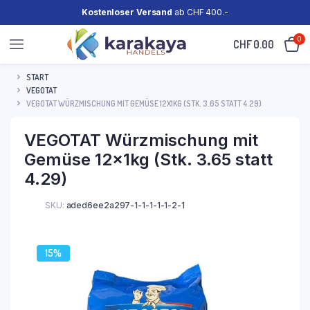
Kostenloser Versand
ab CHF 400.-
0
CHF
0.00
START
VEGOTAT
VEGOTAT WÜRZMISCHUNG MIT GEMÜSE 12X1KG (STK. 3.65 STATT 4.29)
VEGOTAT Würzmischung mit
Gemüse 12x1kg (Stk. 3.65 statt
4.29)
SKU:
aded6ee2a297-1-1-1-1-1-2-1
15%