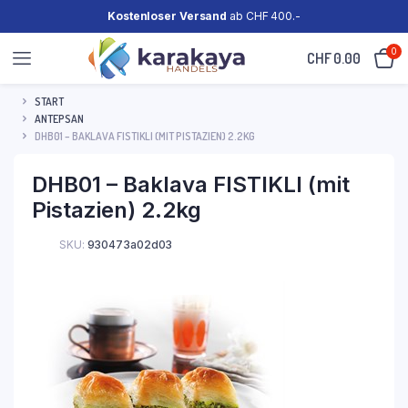
Kostenloser Versand
ab CHF 400.-
0
CHF
0.00
START
ANTEPSAN
DHB01 – BAKLAVA FISTIKLI (MIT PISTAZIEN) 2.2KG
DHB01 – Baklava FISTIKLI (mit
Pistazien) 2.2kg
SKU:
930473a02d03