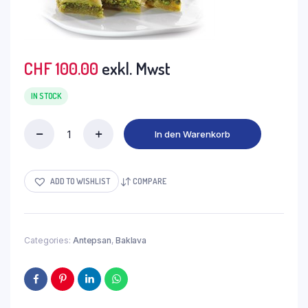
CHF
100.00
exkl. Mwst
IN STOCK
In den Warenkorb
DHB01
-
Baklava
FISTIKLI
ADD TO WISHLIST
COMPARE
(mit
Pistazien)
2.2kg
quantity
Categories:
Antepsan
,
Baklava