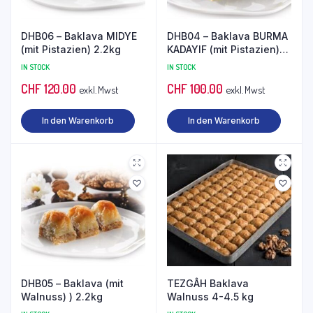
DHB06 – Baklava MIDYE
DHB04 – Baklava BURMA
(mit Pistazien) 2.2kg
KADAYIF (mit Pistazien)
2.2kg
IN STOCK
IN STOCK
CHF
120.00
CHF
100.00
exkl. Mwst
exkl. Mwst
In den Warenkorb
In den Warenkorb
DHB05 – Baklava (mit
TEZGÂH Baklava
Walnuss) ) 2.2kg
Walnuss 4-4.5 kg