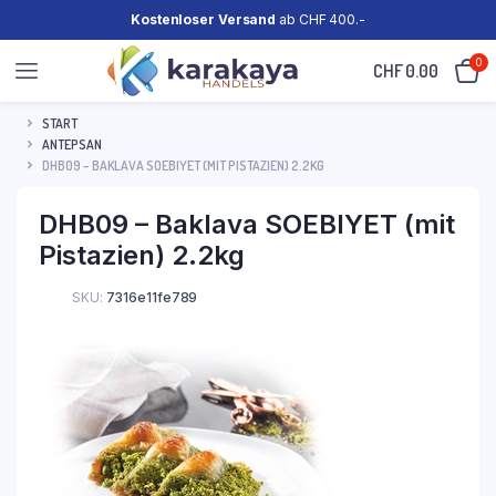
Kostenloser Versand
ab CHF 400.-
0
CHF
0.00
START
ANTEPSAN
DHB09 – BAKLAVA SOEBIYET (MIT PISTAZIEN) 2.2KG
DHB09 – Baklava SOEBIYET (mit
Pistazien) 2.2kg
SKU:
7316e11fe789