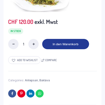
CHF
120.00
exkl. Mwst
IN STOCK
In den Warenkorb
DHB09
-
Baklava
SOEBIYET
ADD TO WISHLIST
COMPARE
(mit
Pistazien)
2.2kg
quantity
Categories:
Antepsan
,
Baklava