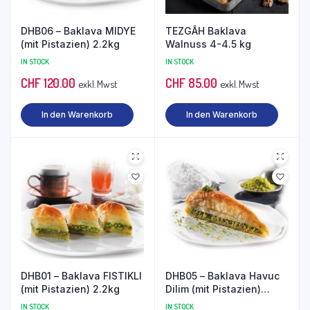
DHB06 – Baklava MIDYE
TEZGÂH Baklava
(mit Pistazien) 2.2kg
Walnuss 4-4.5 kg
IN STOCK
IN STOCK
CHF
120.00
CHF
85.00
exkl. Mwst
exkl. Mwst
In den Warenkorb
In den Warenkorb
DHB01 – Baklava FISTIKLI
DHB05 – Baklava Havuc
(mit Pistazien) 2.2kg
Dilim (mit Pistazien)
2.2kg
IN STOCK
IN STOCK