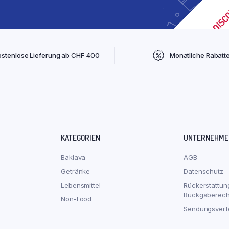
ostenlose Lieferung ab CHF 400
Monatliche Rabatt
KATEGORIEN
UNTERNEHME
Baklava
AGB
Getränke
Datenschutz
Lebensmittel
Rückerstattun
Rückgaberech
Non-Food
Sendungsverf