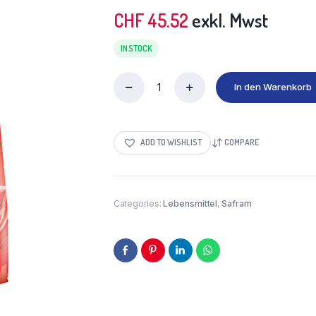
CHF
45.52
exkl. Mwst
IN STOCK
In den Warenkorb
Paprika
MILD
8x500g
(Stk.5.69)
ADD TO WISHLIST
COMPARE
quantity
Categories:
Lebensmittel
,
Safram