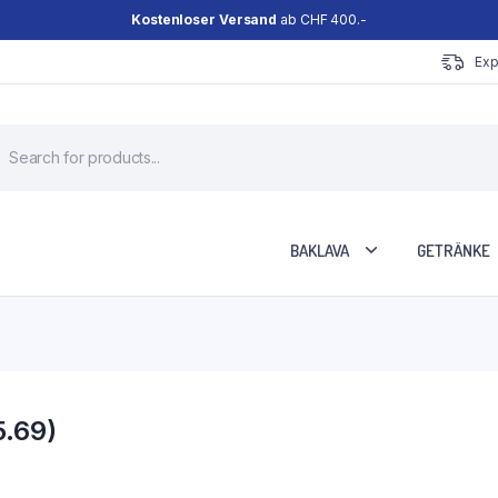
Kostenloser Versand
ab CHF 400.-
Exp
roducts
earch
BAKLAVA
GETRÄNKE
5.69)