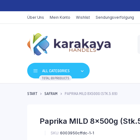
Über Uns
Mein Konto
Wishlist
Sendungsverfolgung
P
s
ALL CATEGORIES
TOTAL 69 PRODUCTS
START
SAFRAM
PAPRIKA MILD 8X500G (STK.5.69)
Paprika MILD 8x500g (Stk.
SKU:
6003950cffdc-1-1