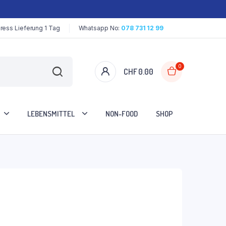
ress Lieferung 1 Tag
Whatsapp No:
078 731 12 99
0
CHF
0.00
LEBENSMITTEL
NON-FOOD
SHOP