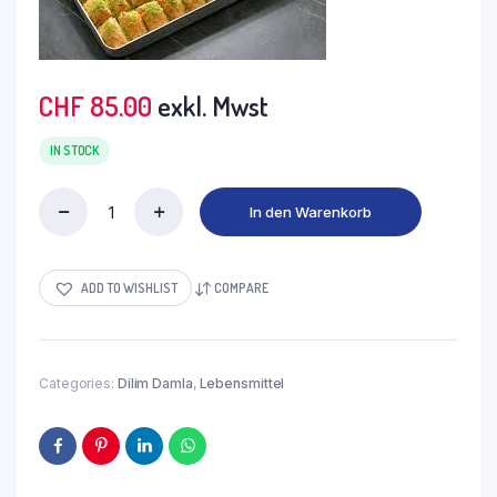
CHF
85.00
exkl. Mwst
IN STOCK
In den Warenkorb
TEZGÂH
Baklava
Pistazien
4-
ADD TO WISHLIST
COMPARE
4.5
kg
quantity
Categories:
Dilim Damla
,
Lebensmittel