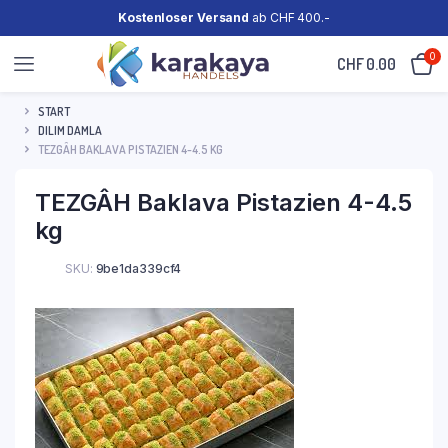
Kostenloser Versand
ab CHF 400.-
0
CHF
0.00
START
DILIM DAMLA
TEZGÂH BAKLAVA PISTAZIEN 4-4.5 KG
TEZGÂH Baklava Pistazien 4-4.5
kg
SKU:
9be1da339cf4