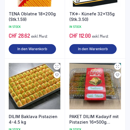
TENA Oblatne 18x200g
TK❄- Künefe 32x135g
(Stk.1.59)
(Stk.3.50)
IN STOCK
IN STOCK
CHF
28.62
CHF
112.00
exkl. Mwst
exkl. Mwst
In den Warenkorb
In den Warenkorb
DILIM Baklava Pistazien
PAKET DILIM Kadayif mit
4-4.5 kg
Pistazien 16x500g
(Stk.7.00)
IN STOCK
IN STOCK