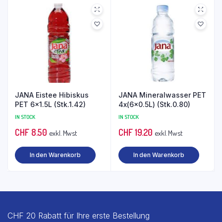
JANA Eistee Hibiskus
JANA Mineralwasser PET
PET 6×1.5L (Stk.1.42)
4x(6×0.5L) (Stk.0.80)
IN STOCK
IN STOCK
CHF
8.50
CHF
19.20
exkl. Mwst
exkl. Mwst
In den Warenkorb
In den Warenkorb
CHF 20 Rabatt für Ihre erste Bestellung