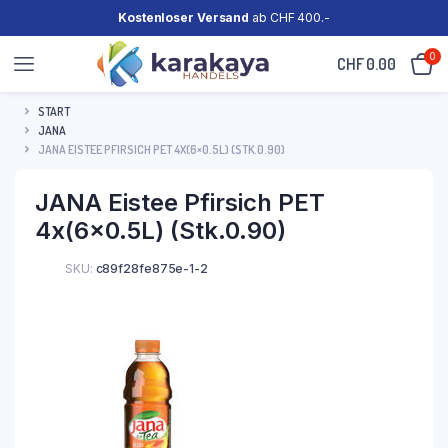
Kostenloser Versand
ab CHF 400.-
0
CHF
0.00
START
JANA
JANA EISTEE PFIRSICH PET 4X(6×0.5L) (STK.0.90)
JANA Eistee Pfirsich PET
4x(6×0.5L) (Stk.0.90)
SKU:
c89f28fe875e-1-2