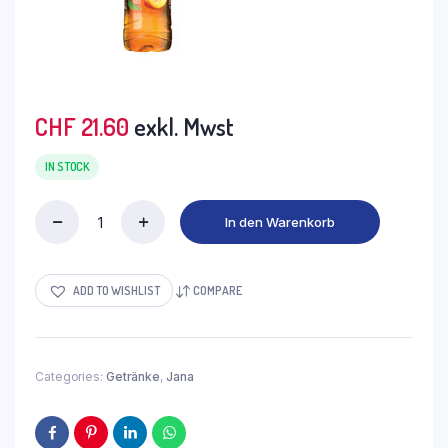
CHF
21.60
exkl. Mwst
IN STOCK
In den Warenkorb
JANA
Eistee
Pfirsich
PET
ADD TO WISHLIST
COMPARE
4x(6x0.5L)
(Stk.0.90)
quantity
Categories:
Getränke
,
Jana