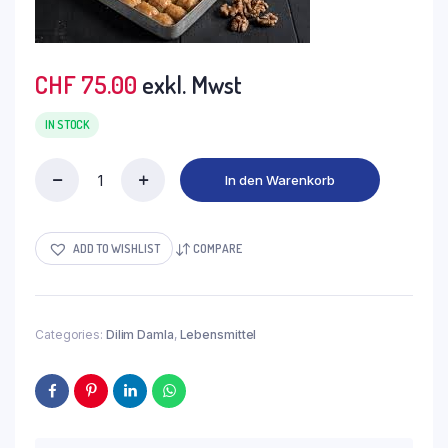
CHF
75.00
exkl. Mwst
IN STOCK
In den Warenkorb
DAMLA
Baklava
Walnuss
4-
ADD TO WISHLIST
COMPARE
4.5
kg
quantity
Categories:
Dilim Damla
,
Lebensmittel