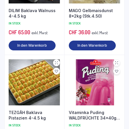
DILIM Baklava Walnuss
MAGO Gelbmaisdunst
4-4.5 kg
8x2kg (Stk.4.50)
IN STOCK
IN STOCK
CHF
65.00
CHF
36.00
exkl. Mwst
exkl. Mwst
In den Warenkorb
In den Warenkorb
TEZGÂH Baklava
Vitaminka Puding
Pistazien 4-4.5 kg
WALDFRÜCHTE 34x40g
(Stk.0.60)
IN STOCK
IN STOCK