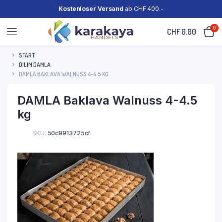
Kostenloser Versand
ab CHF 400.-
0
CHF
0.00
START
DILIM DAMLA
DAMLA BAKLAVA WALNUSS 4-4.5 KG
DAMLA Baklava Walnuss 4-4.5
kg
SKU:
50c9913725cf